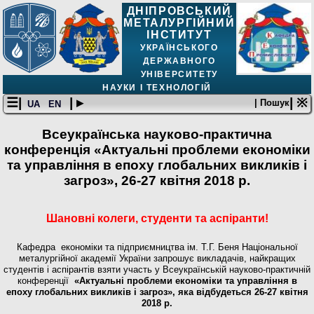
ДНІПРОВСЬКИЙ
МЕТАЛУРГІЙНИЙ
ІНСТИТУТ
УКРАЇНСЬКОГО
ДЕРЖАВНОГО
УНІВЕРСИТЕТУ
НАУКИ І ТЕХНОЛОГІЙ
☰|
| ▸
| ※
| Пошук
UA
EN
Всеукраїнська науково-практична
конференція «Актуальні проблеми економіки
та управління в епоху глобальних викликів і
загроз», 26-27 квітня 2018 р.
Шановні колеги, студенти та аспіранти!
Кафедра економіки та підприємництва ім. Т.Г. Беня Національної
металургійної академії України запрошує викладачів, найкращих
студентів і аспірантів взяти участь у Всеукраїнській науково-практичній
конференції
«Актуальні проблеми економіки та управління в
епоху глобальних викликів і загроз», яка відбудеться 26-27 квітня
2018 р.