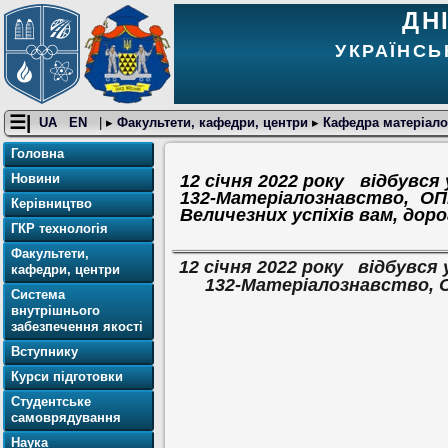
ДН
УКРАЇНСЬ
☰|
UA
EN
| ▸
Факультети, кафедри, центри
▸
Кафедра матеріалоз
Головна
Новини
12 січня 2022 року відбувся
132-Матеріалознавство, О
Керівництво
Величезних успіхів вам, доро
ГКР технологія
Факультети,
12 січня 2022 року відбувся
кафедри, центри
132-Матеріалознавство, 
Система
внутрішнього
забезпечення якості
Вступнику
Курси підготовки
Студентське
самоврядування
Наука