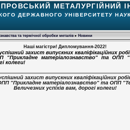
ІПРОВСЬКИЙ МЕТАЛУРГІЙНИЙ І
КОГО ДЕРЖАВНОГО УНІВЕРСИТЕТУ НАУК
навства та термічної обробки металів
▸
Новини
Наші магістри! Дипломування-2022!
 успішний захист випускних кваліфікаційних роб
ПП "Прикладне матеріалознавство" та ОПП "
гі колеги!
 успішний захист випускних кваліфікаційних роб
ОПП "Прикладне матеріалознавство" та ОПП "Те
Величезних успіхів вам, дорогі колеги!