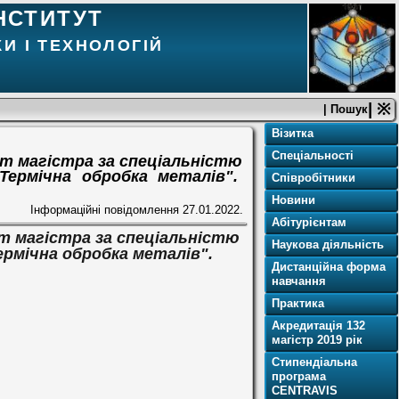
НСТИТУТ
И І ТЕХНОЛОГІЙ
| ※
| Пошук
Візитка
Спеціальності
іт магістра за спеціальністю
Термічна обробка металів".
Співробітники
Новини
Інформаційні повідомлення
27.01.2022.
Абітурієнтам
іт магістра за спеціальністю
Наукова діяльність
рмічна обробка металів".
Дистанційна форма
навчання
Практика
Акредитація 132
магістр 2019 рік
Стипендіальна
програма
CENTRAVIS