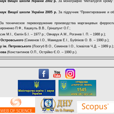
наук Вищої школи України
2002 р.
За монографію “Металургія хрому
наук Вищої школи України
2005 р.
За підручник “Проектирование и о
За техническое перевооружение производства марганцевых ферросп
ироненко П.Ф., Кашкуль В.В., Гріншпунт О.Г.;
асик М.І., Ємлін Б.І. – 1977 р.; Овчарук А.М., Рогачев І. П. – 1988 р.);
 Островського
(Семенов І.О., Мамедов Е.І., Бубліков О. В. – 1990 р.);
 ім. Петровського
(Лізогуб В.О., Семенов І.О., Ісмаілов Ч.Д. – 1989 р.)
ьова
(Константинов О.П., Острійко Є.О. – 1990 р.).