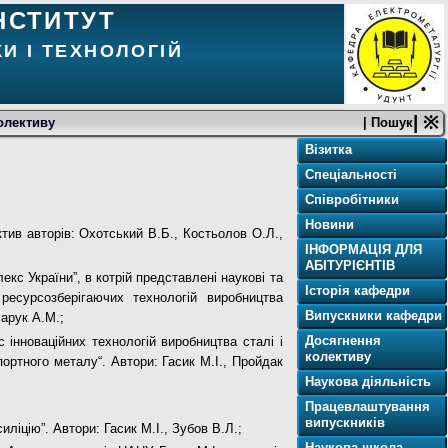
НСТИТУТ
И І ТЕХНОЛОГІЙ
| ※
олективу
| Пошук
Візитка
Спеціальності
Співробітники
Новини
ктив авторів: Охотський В.Б., Костьолов О.Л.,
ІНФОРМАЦІЯ ДЛЯ
АБІТУРІЄНТІВ
кс України”, в котрій представлені наукові та
Історія кафедри
ресурсозберігаючих технологій виробництва
Випускники кафедри
чарук А.М.;
Досягнення
 інноваційних технологій виробництва сталі і
колективу
портного металу“. Автори:
Гасик М.І., Пройдак
Наукова діяльність
Працевлаштування
випускників
иліцію”.
Автори: Гасик М.І., Зубов В.Л.;
Наукова школа