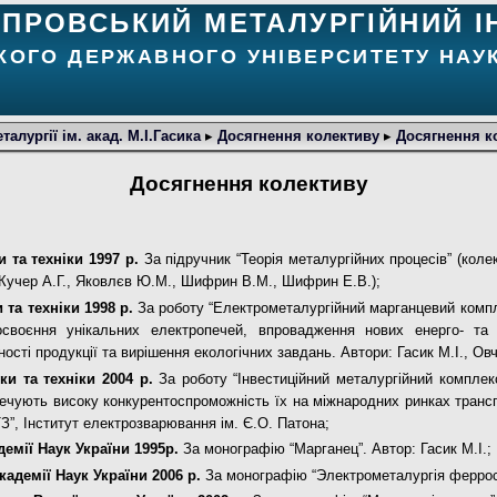
ІПРОВСЬКИЙ МЕТАЛУРГІЙНИЙ І
КОГО ДЕРЖАВНОГО УНІВЕРСИТЕТУ НАУК
алургії ім. акад. М.І.Гасика
▸
Досягнення колективу
▸
Досягнення к
Досягнення колективу
 та техніки 1997 р.
За підручник “Теорія металургійних процесів” (коле
, Кучер А.Г., Яковлєв Ю.М., Шифрин В.М., Шифрин Е.В.);
та техніки 1998 р.
За роботу “Електрометалургійний марганцевий компле
освоєння унікальних електропечей, впровадження нових енерго- та 
ті продукції та вирішення екологічних завдань. Автори: Гасик М.І., Ов
уки та техніки 2004 р.
За роботу “Інвестиційний металургійний комплекс
зпечують високу конкурентоспроможність їх на міжнародних ринках транс
З”, Інститут електрозварювання ім. Є.О. Патона;
демії Наук України
1995
р.
За монографію “Марганец”.
Автор: Гасик М.І.;
кадемії Наук України 2006 р.
За монографію “Электрометалургія феррос