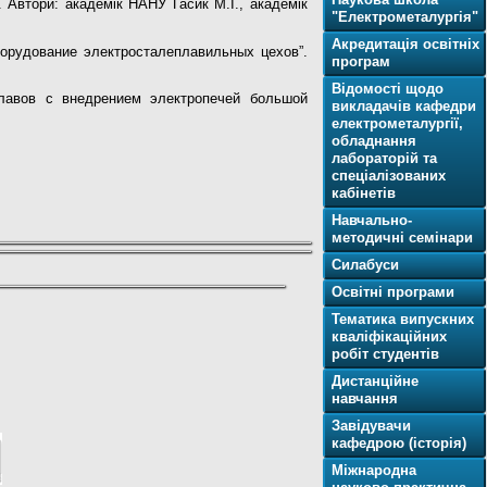
”.
Автори: академік НАНУ Гасик М.І., академік
"Електрометалургія"
Акредитація освітніх
борудование электросталеплавильных цехов”.
програм
Відомості щодо
лавов с внедрением электропечей большой
викладачів кафедри
електрометалургії,
обладнання
лабораторій та
спеціалізованих
кабінетів
;
Навчально-
методичні семінари
Силабуси
Освітнi програми
Тематика випускних
кваліфікаційних
робіт студентів
Дистанційне
навчання
Завідувачи
кафедрою (історія)
Міжнародна