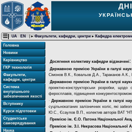
ДН
УКРАЇНСЬ
☰|
UA
EN
| ▸
Факультети, кафедри, центри
▸
Кафедра електромет
Головна
Новини
:
Керівництво
Досягненя колективу кафедри відзначені
ГКР технологія
·
Державною премією України в галузі науки
Факультети,
Сімонов В.К., Ковальов Д.А., Тараканов А.К.
кафедри, центри
·
Державною премією України в галузі науки 
Система
проектно-конструкторськи розробки, щодо 
внутрішнього
феросплавів, підвищення конкурентоспроможнос
забезпечення якості
·
Державною премією України
в галузі на
Вступнику
суцільнокатаних залізничних коліс, які забе
Курси підготовки
Ю.С., Єсаулов В.П., колектив авторів ВАТ “НТ
Студентське
·
Премією ім. Є.О. Патона Національної Ака
самоврядування
·
Премією ім. З.І. Некрасова Національної А
Наука