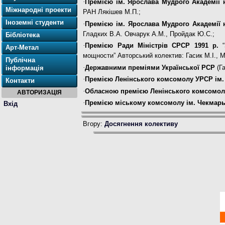
·
Премією ім. Ярослава Мудрого Академії 
Міжнародні проекти
РАН Лякішев М.П.;
Іноземні студенти
·
Премією ім. Ярослава Мудрого Академії 
Гладких В.А. Овчарук А.М., Пройдак Ю.С.;
Бібліотека
·
Премією Ради Міністрів СРСР
1991 р.
“
Арт-Метал
мощности” Авторський колектив: Гасик М.І., М
Публічна
·
Державними преміями Української РСР
(Г
інформація
·
Премією Ленінського комсомолу УРСР ім.
Контакти
·
Обласною премією Ленінського комсомолу
АВТОРИЗАЦІЯ
·
Премією міському комсомолу ім. Чекмар
Вхід
Вгору:
Досягнення колективу