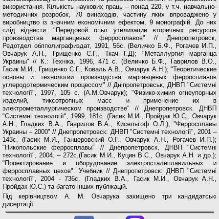
використання. Кількість наукових праць – понад 220, у т.ч. навчально-
методичних розробок, 70 винаходів, частину яких впроваджено у
виробництво із значним економічним ефектом, 9 монографій. До них
слід віднести: "Передовой опыт утилизации вторичных ресурсов
производства марганцевых ферросплавов" // Днепропетровск,
Редотдел облполиграфиздат, 1991, 56с. (Величко Б.Ф., Рогачев И.П.,
Овчарук А.Н., Грищенко С.Г., Ткач Г.Д); "Металлургия марганца
Украины" // К.: Техніка, 1996, 471 с. (Величко Б.Ф., Гаврилов В.О.,
Гасик М.И., Грищенко С.Г., Коваль А.В., Овчарук А.Н.); "Теоретические
основы и технологии производства марганцевых ферросплавов
углеродотермическим процессом" // Дніпропетровськ, ДНВП "Системні
технології", 1997, 105 с. (А.М.Овчарук); "Физико-химия огнеупорных
изделий, тиксотропных масс и применение их в
электрометаллургическом производстве" // Днепропетровск. ДНВП
"Системні технології", 1999, 181с. (Гасик М.И., Пройдак Ю.С., Овчарук
А.Н., Гладких В.А., Гаврилов В.А., Кисельгоф О.Л.); "Ферросплавы
Украины – 2000" // Днепропетровск: ДНВП "Системні технології", 2001 –
143с. (Гасик М.И., Ганцеровский О.Г., Овчарук А.Н., Рогачев И.П.);
"Никопольские ферросплавы" // Днепропетровск, ДНВП "Системні
технології", 2004. – 272с.(Гасик М.И., Куцин В.С., Овчарук А.Н. и др.);
"Проектирование и оборудование электросталеплавильных и
ферросплавных цехов": Учебник // Днепропетровск: ДНВП "Системні
технології", 2004 - 736с. (Гладких В.А., Гасик М.И., Овчарук А.Н.,
Пройдак Ю.С.) та багато інших публікацій.
Під керівництвом А. М. Овчарука захищено три кандидатські
дисертації.