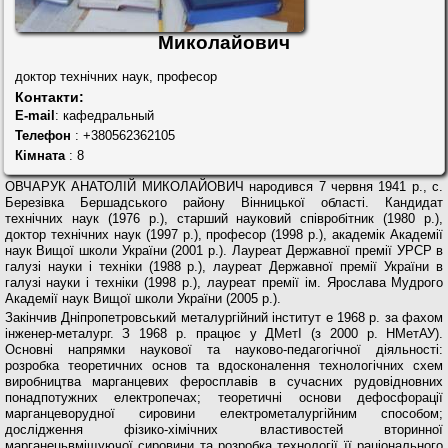
Миколайович
доктор технічних наук, професор
Контакти:
E-mail
: кафедральный
Телефон
: +380562362105
Кімната
: 8
ОВЧАРУК АНАТОЛІЙ МИКОЛАЙОВИЧ народився 7 червня 1941 р., с.
Березівка Бершадського району Вінницької області. Кандидат
технічних наук (1976 р.), старший науковий співробітник (1980 р.),
доктор технічних наук (1997 р.), професор (1998 р.), академік Академії
наук Вищої школи України (2001 р.). Лауреат Державної премії УРСР в
галузі науки і техніки (1988 р.), лауреат Державної премії України в
галузі науки і техніки (1998 р.), лауреат премії ім. Ярослава Мудрого
Академії наук Вищої школи України (2005 р.).
Закінчив Дніпропетровський металургійний інститут e 1968 р. за фахом
інженер-металург. З 1968 р. працює у ДМетІ (з 2000 р. НМетАУ).
Основні напрямки наукової та науково-педагогічної діяльності:
розробка теоретичних основ та вдосконалення технологічних схем
виробництва марганцевих феросплавів в сучасних рудовідновних
понадпотужних електропечах; теоретичні основи дефосфорації
марганцеворудної сировини електрометалургійним способом;
дослідження фізико-хімічних властивостей вторинної
марганецьвміщуючої сировини та розробка технології її раціонального