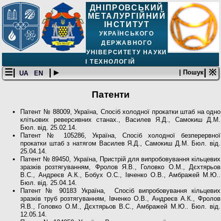
ДНІПРОВСЬКИЙ
МЕТАЛУРГІЙНИЙ
ІНСТИТУТ
УКРАЇНСЬКОГО
ДЕРЖАВНОГО
УНІВЕРСИТЕТУ НАУКИ
І ТЕХНОЛОГІЙ
☰|
| ▸
| ※
| Пошук
UA
EN
Патенти
Патент № 88009, Україна, Спосіб холодної прокатки штаб на одно
клітьових реверсивних станах., Василев Я.Д., Самокиш Д.М.
Бюл. від. 25.02.14.
Патент № 105286, Україна, Спосіб холодної безперервної
прокатки штаб з натягом Василев Я.Д., Самокиш Д.М. Бюл. від.
25.04.14.
Патент № 89450, Україна, Пристрій для випробовування кільцевих
зразків розтягуванням, Фролов Я.В., Головко О.М., Дєхтярьов
В.С., Андреєв А.К., Бобух О.С., Івченко О.В., Амбражей М.Ю..
Бюл. від. 25.04.14.
Патент № 90183 Україна, Спосіб випробовування кільцевих
зразків труб розтягуванням, Івченко О.В., Андреєв А.К., Фролов
Я.В., Головко О.М., Дєхтярьов В.С., Амбражей М.Ю.. Бюл. від.
12.05.14.