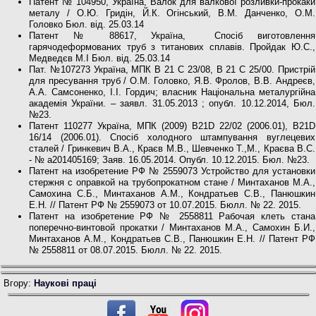
Патент № 104950, Україна, Валок для валкової розливки-прокаки
металу / О.Ю. Гридін, Й.К. Огінський, В.М. Данченко, О.М.
Головко Бюл. від. 25.03.14
Патент № 88617, Україна, Спосіб виготовлення
гарячодеформованих труб з титанових сплавів. Пройдак Ю.С.,
Медведєв М.І Бюл. від. 25.03.14
Пат. №107273 Україна, МПК В 21 С 23/08, В 21 С 25/00. Пристрій
для пресування труб / О.М. Головко, Я.В. Фролов, В.В. Андреєв,
А.А. Самсоненко, І.І. Гордич; власник Національна металургійна
академія України. – заявл. 31.05.2013 ; опубл. 10.12.2014, Бюл.
№23.
Патент 110277 Україна, МПК (2009) B21D 22/02 (2006.01), B21D
16/14 (2006.01). Спосіб холодного штампування вуглецевих
сталей / Гринкевич В.А., Краєв М.В., Шевченко Т.,М., Краєва В.С.
- № а201405169; Заяв. 16.05.2014. Опубл. 10.12.2015. Бюл. №23.
Патент на изобретение РФ № 2559073 Устройство для установки
стержня с оправкой на трубопрокатном стане / Минтаханов М.А.,
Самохина С.Б., Минтаханов А.М., Кондратьев С.В., Панюшкин
Е.Н. // Патент РФ № 2559073 от 10.07.2015. Бюлл. № 22. 2015.
Патент на изобретение РФ № 2558811 Рабочая клеть стана
поперечно-винтовой прокатки / Минтаханов М.А., Самохин Б.И.,
Минтаханов А.М., Кондратьев С.В., Панюшкин Е.Н. // Патент РФ
№ 2558811 от 08.07.2015. Бюлл. № 22. 2015.
Вгору:
Наукові праці