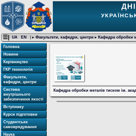
ДН
УКРАЇНСЬ
☰|
UA
EN
| ▸
Факультети, кафедри, центри
▸
Кафедра обробки м
Головна
Новини
Керівництво
ГКР технологія
Факультети,
кафедри, центри
Система
Кафедра обробки металів тиском ім. ака
внутрішнього
забезпечення якості
Вступнику
Курси підготовки
Студентське
самоврядування
Наука