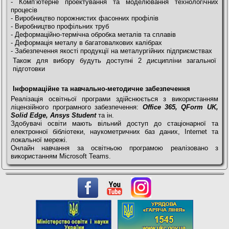
- Комп’ютерне проектування та моделювання технологічних
процесів
- Виробництво порожнистих фасонних профілів
- Виробництво профільних труб
- Деформаційно-термічна обробка металів та сплавів
- Деформація металу в багатовалкових калібрах
- Забезпечення якості продукції на металургійних підприємствах
Також для вибору будуть доступні 2 дисципліни загальної
підготовки
Інформаційне та навчально-методичне забезпечення
Реалізація освітньої програми здійснюється з використанням
ліцензійного програмного забезпечення:
Office 365, QForm UK,
Solid Edge,
Ansys Student
та ін.
Здобувачі освіти мають вільний доступ до стаціонарної та
електронної бібліотеки, наукометричних баз даних, Internet та
локальної мережі.
Онлайн навчання за освітньою програмою реалізовано з
використанням Microsoft Teams.