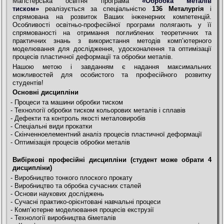
Магістерська освітня програма
«Обробка металів
тиском»
реалізується за спеціальністю
136 Металургія
і
спрямована на розвиток Ваших інженерних компетенцій.
Особливості освітньо-професійної програми полягають у її
спрямованості на отримання поглиблених теоретичних та
практичних знань з використання методів комп’ютерного
моделювання для дослідження, удосконалення та оптимізації
процесів пластичної деформації та обробки металів.
Нашою метою і завданням є надання максимальних
можливостей для особистого та професійного розвитку
студентів!
Основні дисципліни
- Процеси та машини обробки тиском
- Технології обробки тиском кольорових металів і сплавів
- Дефекти та контроль якості металовиробів
- Спеціальні види прокатки
- Скінченноелементний аналіз процесів пластичної деформації
- Оптимізація процесів обробки металів
Вибіркові професійні дисципліни (студент може обрати 4
дисципліни)
- Виробництво тонкого плоского прокату
- Виробництво та обробка сучасних сталей
- Основи наукових досліджень
- Сучасні практико-орієнтовані навчальні процеси
- Комп’ютерне моделювання процесів екструзії
- Технології виробництва біметалів