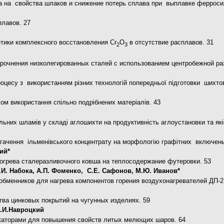
 на свойства шлаков и снижение потерь сплава при выплавке ферроси
плавов. 27
тики комплексного восстановления Cr
O
в отсутствие расплавов. 31
2
3
рочнения низколегированных сталей с использованием центробежной р
оцесу з використанням різних технологій попередньої підготовки шихтов
м використання спільно подрібнених матеріалів. 43
ьних шламів у складі аглошихти на продуктивність аглоустановки та як
багачення ільменівського концентрату на морфологію графітних включен
ий*
огрева сталеразливочного ковша на теплосодержание футеровки. 53
 В.И. Набока, А.П. Фоменко, С.Е. Сафонов, М.Ю. Иванов*
ообменников для нагрева компонентов горения воздухонагревателей ДП-
ва цинковых покрытий на чугунных изделиях. 59
Д.И.Навроцкий
каторами для повышения свойств литых мелющих шаров. 64