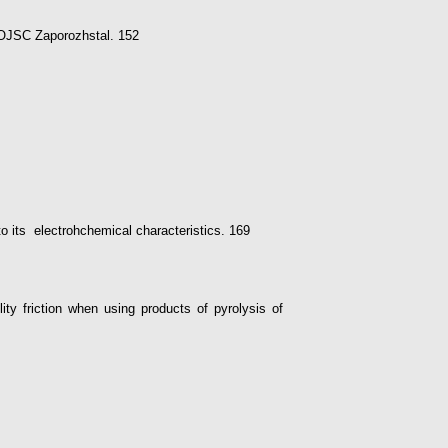
he OJSC Zaporozhstal. 152
 to its electrohchemical characteristics. 169
ity friction when using products of pyrolysis of