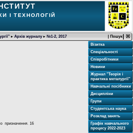
НСТИТУТ
И І ТЕХНОЛОГІЙ
| ※
ургії"
▸
Архів журналу
▸
№1-2, 2017
| Пошук
Візитка
Спеціальності
Співробітники
Новини
Журнал "Теорія і
практика металургії"
Навчальні посібники
Дисципліни
Групи
Студентська наука
Розклад занять
го призначення. 16
Графік навчального
процесу 2022-2023