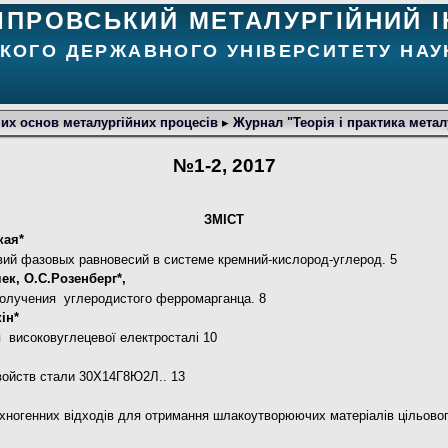
ІПРОВСЬКИЙ МЕТАЛУРГІЙНИЙ І
КОГО ДЕРЖАВНОГО УНІВЕРСИТЕТУ НАУК
их основ металургійних процесів
▸
Журнал "Теорія і практика метал
№1-2, 2017
ЗМІСТ
кая*
вий фазовых равновесий в системе кремний-кислород-углерод. 5
к, О.С.Розенберг*,
получения углеродистого ферромарганца. 8
ін*
я високовуглецевої електросталі 10
войств стали 30Х14Г8Ю2Л.. 13
ехногенних відходів для отримання шлакоутворюючих матеріалів цільово