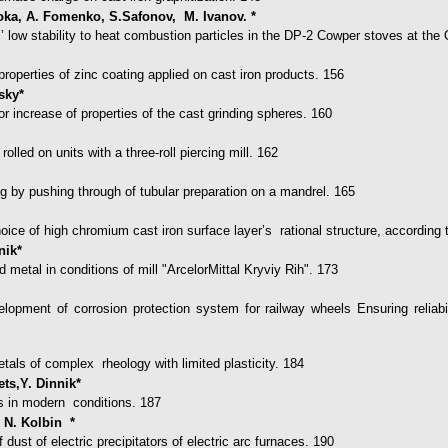
oka, A. Fomenko, S.Safonov, M. Ivanov. *
rs’ low stability to heat combustion particles in the DP-2 Cowper stoves at t
properties of zinc coating applied on cast iron products. 156
sky*
or increase of properties of the cast grinding spheres. 160
olled on units with a three-roll piercing mill. 162
 by pushing through of tubular preparation on a mandrel. 165
 choice of high chromium cast iron surface layer’s rational structure, according
nik*
metal in conditions of mill "ArcelorMittal Kryviy Rih". 173
opment of corrosion protection system for railway wheels Ensuring reliabil
tals of complex rheology with limited plasticity. 184
ets,Y. Dinnik*
ts in modern conditions. 187
 N. Kolbin *
 dust of electric precipitators of electric arc furnaces. 190