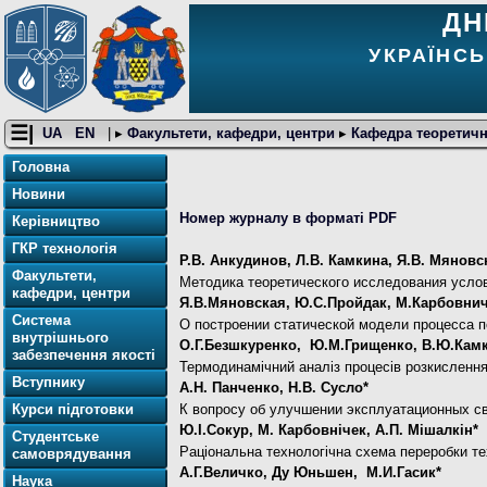
ДН
УКРАЇНСЬ
☰|
UA
EN
| ▸
Факультети, кафедри, центри
▸
Кафедра теоретичн
Головна
Новини
Номер журналу в форматі PDF
Керівництво
ГКР технологія
Р.В. Анкудинов, Л.В. Камкина, Я.В. Мяновс
Факультети,
Методика теоретического исследования усло
кафедри, центри
Я.В.Мяновская, Ю.С.Пройдак, М.Карбовниче
Система
О построении статической модели процесса 
внутрішнього
О.Г.Безшкуренко, Ю.М.Грищенко, В.Ю.Камк
забезпечення якості
Термодинамічний аналіз процесів розкисленн
Вступнику
А.Н. Панченко, Н.В. Сусло*
К вопросу об улучшении эксплуатационных с
Курси підготовки
Ю.І.Сокур, М. Карбовнічек, А.П. Мішалкін*
Студентське
Раціональна технологічна схема переробки т
самоврядування
А.Г.Величко, Ду Юньшен, М.И.Гасик*
Наука