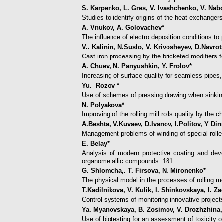
S. Karpenko, L. Gres, V. Ivashchenko, V. Nab
Studies to identify origins of the heat exchange
A. Vnukov, A. Golovachev*
The influence of electro deposition conditions to 
V.. Kalinin, N.Suslo, V. Krivosheyev, D.Navrot
Cast iron processing by the bricketed modifiers f
A. Chuev, N. Panyushkin, Y. Frolov*
Increasing of surface quality for seamless pipes, r
Yu. Rozov *
Use of schemes of pressing drawing when sinking
N. Polyakova*
Improving of the rolling mill rolls quality by the
A.Beshta, V.Kuvaev, D.Ivanov, I.Politov, Y Din
Management problems of winding of special rolled 
E. Belay*
Analysis of modern protective coating and devel
organometallic compounds. 181
G. Shlomcha,. T. Firsova, N. Mironenko*
The physical model in the processes of rolling me
T.Kadilnikova, V. Kulik, I. Shinkovskaya, I. Za
Control systems of monitoring innovative projec
Ya. Myanovskaya, B. Zosimov, V. Drozhzhina,
Use of biotesting for an assessment of toxicity of