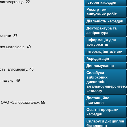
ликомарганца. 22
Історія кафедри
Реєстр тем
випускних робіт
Діяльність кафедри
Докторантура та
аспірантура
азливки 37
Інформація для
абітурієнтів
их матеріалів. 40
Інтергаційні зв'язки
Акредитація
Дипломування
ість агломерату. 46
Силабуси
вибіркових
ь чавуну 49
дисциплін
загальноуніверситетс
каталогу
Дистанційне
2 ОАО «Запорожсталь». 55
навчання
Освітнi програми
кафедри
Силабуси дисциплін
бакалаврів