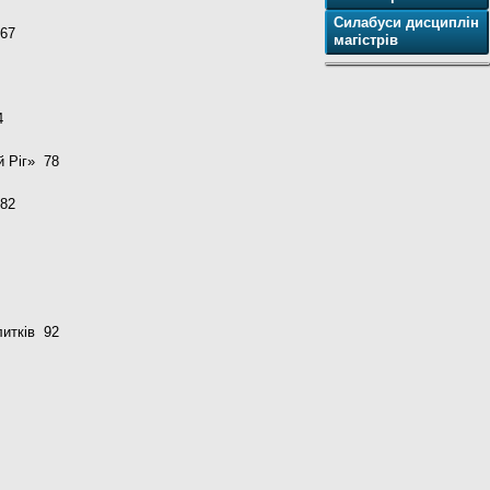
Силабуси дисциплін
 67
магістрів
4
й Ріг» 78
 82
литків 92