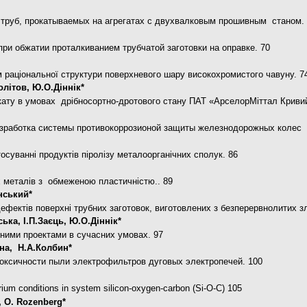
труб, прокатываемых на агрегатах с двухвалковым прошивным станом.
ри обжатии проталкиванием трубчатой заготовки на оправке. 70
м раціональної структури поверхневого шару високохромистого чавуну. 7
Політов, Ю.О.Діннік*
ату в умовах дрібносортно-дротового стану ПАТ «АрселорМіттал Криви
азработка системы противокоррозионой защиты железнодорожных колес
тосуванні продуктів піролізу металоорганічних сполук. 86
х металів з обмеженою пластичністю.. 89
инський*
фектів поверхні трубних заготовок, виготовлених з безперервнолитих з
ька, І.П.Заєць, Ю.О.Діннік*
йними проектами в сучасних умовах. 97
на, Н.А.Колбин*
токсичности пыли электрофильтров дуговых электропечей. 100
brium conditions in system silicon-oxygen-carbon (Si-O-C) 105
, O. Rozenberg*