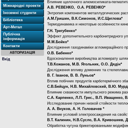
Влияние щелочного алюмосиликата-пегматита
Міжнародні проекти
А.В. РЕВЕНКО, О.А. РЕВЕНКО*
Іноземні студенти
Энтропия компонентов металлургических рас
А.М.Гришин, В.К.Симонов, И.С.Щеглова*
Бібліотека
Термодинамика и некоторые особенности кине
Арт-Метал
Г.Н. Трегубенко*
Публічна
Эффект дополнительного карбонитридного уп
інформація
М.М.Бойко*
Контакти
Дослідження газодинаміки агломераційного пр
АВТОРИЗАЦІЯ
О.В. Бабенко*
Вдосконалення виробництва агломерату шляхо
Вхід
Т.В.Кожанов, М.В. Ягольник, О.О. Дядін*
Дослідження впливу доменних та стелеплавил
В. Г. Іванов, В. В. Луньов*
Вплив побічних продуктів карботермічного з
С.В.Бейцун, Н.В. Михайловский, В.Ю. Мурд
Влияние скважности импульсного режима раз
С.А. Карпенко, Л.П. Грес., В.П. Иващенко,
Исследование причин низкой стойкости тепл
А. А. Внуков, А. Н. Головачев *
Влияние условий электроосаждения на свойст
В.Т. Калинин, Н.В.Сусло, В.А. Кривошеев, 
Обработка чугуна брикетированными модифи