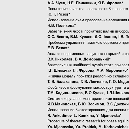
А.А. Чуев, Н.Е. Панюшкин, Я.В. Фролов*
Повышение качества поверхности бесшовных 
Ю. Г. Розов*
Использование схем прессования-волочения п
Н.В. Полякова*
Забезпечення якості прокатних валків виборо
О.С. Бешта, В.М. Куваєв, Д.О. Іванов, І.В. 
Проблеми управління змоткою сортового прок
Е.В. Белая*
Анализ современных защитных покрытий и р
В.К.Николаєв, В.А. Доморацький*
Забезпечення надійності вузлів тертя при зас
Г.Г. Шломчак Т.І. Фірсова М.А. Мироненко*
Фізична модель прокатки реологічно складни
Т. В. Балаханова, Г. В. Левченко, Г. О. Мед
Особливості формування макроструктури та де
Т.М. Кадильникова, В.О.Кулик, І.Л.Шинковс
Системи керування моніторинговими інноваці
Я.В.Мяновская, Б.Ю. Зосимов, В.С.Дрожжи
Использование биотестирования для оценки 
R. Ankudinov, L. Kamkina, Y. Mjanovska*
Procedure of theoretic research for phase equili
Ya. Mjanovska, Yu. Proidak, M. Karbovnichek