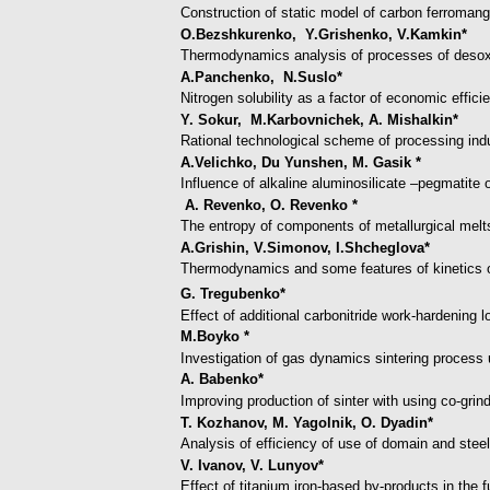
Construction of static model of carbon ferroman
О.Bezshkurenko, Y.Grishenko, V.Kamkin*
Thermodynamics analysis of processes of desoxy
A.Panchenko, N.Suslo*
Nitrogen solubility as a factor of economic effici
Y. Sokur, M.Karbovnichek, A. Mishalkin*
Rational technological scheme of processing indu
A.Velichko, Du Yunshen, M. Gasik *
Influence of alkaline aluminosilicate –pegmatite 
A. Revenko, O. Revenko *
The entropy of components of metallurgical melt
A.Grishin, V.Simonov, I.Shcheglova*
Thermodynamics and some features of kinetics 
G. Tregubenko*
Effect of additional carbonitride work-hardening l
M.Boyko *
Investigation of gas dynamics sintering process 
A. Babenko*
Improving production of sinter with using co-grin
T. Kozhanov, M. Yagolnik, O. Dyadіn*
Analysis of efficiency of use of domain and stee
V. Ivanov, V. Lunyov*
Effect of titanium iron-based by-products in the 