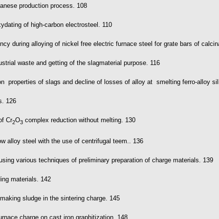
ganese production process. 108
dating of high-carbon electrosteel. 110
ency during alloying of nickel free electric furnace steel for grate bars of cal
strial waste and getting of the slagmaterial purpose. 116
on properties of slags and decline of losses of alloy at smelting ferro-alloy 
s. 126
of Cr
O
complex reduction without melting. 130
2
3
ow alloy steel with the use of centrifugal teem.. 136
using various techniques of preliminary preparation of charge materials. 139
ding materials. 142
lmaking sludge in the sintering charge. 145
furnace charge on cast iron graphitization. 148