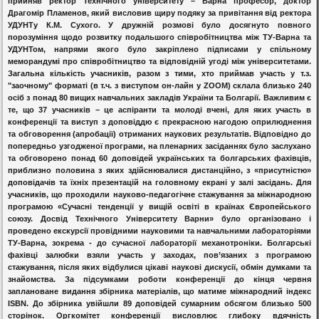
прийняв ректор Технічного університету – Варна професор, доктор
Драгомір Пламенов, який висловив щиру подяку за привітання від ректора
УДУНТу К.М. Сухого. У дружній розмові було досягнуто повного
порозуміння щодо розвитку подальшого співробітництва між ТУ-Варна та
УДУНТом, напрями якого було закріплено підписами у спільному
меморандумі про співробітництво та відповідній угоді між університетами.
Загальна кількість учасників, разом з тими, хто приймав участь у т.з.
"заочному" форматі (в т.ч. з виступом он-лайн у ZOOM) склала близько 240
осіб з понад 80 вищих навчальних закладів України та Болгарії. Важливим є
те, що 37 учасників – це аспіранти та молоді вчені, для яких участь в
конференції та виступ з доповіддю є прекрасною нагодою оприлюднення
та обговорення (апробації) отриманих наукових результатів. Відповідно до
попередньо узгодженої програми, на пленарних засіданнях було заслухано
та обговорено понад 60 доповідей українських та болгарських фахівців,
приблизно половина з яких здійснювалися дистанційно, з «присутністю»
доповідачів та їхніх презентацій на головному екрані у залі засідань.
Для
учасників, що проходили науково-педагогічне стажування за міжнародною
програмою «Сучасні тенденції у вищій освіті в країнах Європейського
союзу. Досвід Технічного Університету Варни» було організовано і
проведено екскурсії провідними науковими та навчальними лабораторіями
ТУ-Варна, зокрема - до сучасної лабораторії механотроніки. Болгарські
фахівці залюбки взяли участь у заходах, пов’язаних з програмою
стажування, після яких відбулися цікаві наукові дискусії, обмін думками та
знайомства.
За підсумками роботи конференції до кінця червня
заплановане видання збірника матеріалів, що матиме міжнародний індекс
ISBN. До збірника увійшли 89 доповідей сумарним обсягом близько 500
сторінок.
Оргкомітет конференції висловлює глибоку вдячність