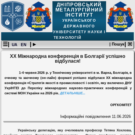
ДНІПРОВСЬКИЙ
МЕТАЛУРГІЙНИЙ
ІНСТИТУТ
УКРАЇНСЬКОГО
ДЕРЖАВНОГО
УНІВЕРСИТЕТУ НАУКИ І
ТЕХНОЛОГІЙ
☰|
| ▸
| ※
| Пошук
UA
EN
XX Міжнародна конференція в Болгарії успішно
відбулася!
1-4 червня 2026 р. у Технічному університеті в м. Варна, Болгарія, в
очному та заочному (он-лайн) форматі успішно відбулася ХХ міжнародна
конференція «Стратегія якості в промисловості і освіті», яку включено ДНУ
УкрІНТЕІ до Переліку міжнародних науково-практичних конференцій у
системі МОН України на 2026 рік.
ДЕТАЛЬНІШЕ...
ОРГКОМІТЕТ
Інформаційні повідомлення
11.06.2026
Українську делегацію, яку очолювала професор Тетяна Хохлова,