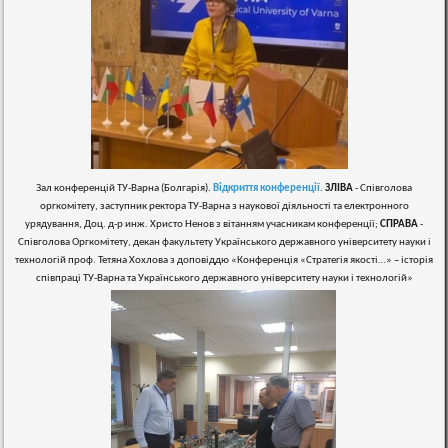
Зал конференцій ТУ-Варна (Болгарія).
Відкриття конференції
.
ЗЛІВА
- Співголова
оргкомітету, заступник ректора ТУ-Варна з наукової діяльності та електронного
урядування, Доц. д-р инж. Христо Ненов з вітанням учасникам конференції;
С
ПРАВА
-
Співголова Оргкомітету, декан факультету Українського державного університету науки і
технологій проф. Тетяна Хохлова з доповіддю «Конференція «Стратегія якості…» – історія
співпраці ТУ-Варна та Українського державного університету науки і технологій»