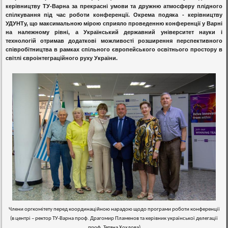
керівництву ТУ-Варна за прекрасні умови та дружню атмосферу плідного
спілкування під час роботи конференції. Окрема подяка - керівництву
УДУНТу, що максимальною мірою сприяло проведенню конференції у Варні
на належному рівні, а Український державний університет науки і
технологій отримав додаткові можливості розширення перспективного
співробітництва в рамках спільного європейського освітнього простору в
світлі євроінтеграційного руху України.
Члени оргкомітету перед координаційною нарадою щодо програми роботи конференції
(в центрі – ректор ТУ-Варна проф. Драгомир Пламенов та керівник української делегації
проф. Тетяна Хохлова)