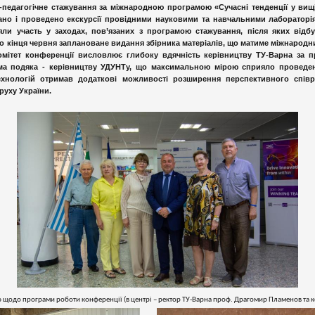
педагогічне стажування за міжнародною програмою «Сучасні тенденції у вищі
ано і проведено екскурсії провідними науковими та навчальними лабораторія
яли участь у заходах, пов’язаних з програмою стажування, після яких відбул
о кінця червня заплановане видання збірника матеріалів, що матиме міжнародни
омітет конференції висловлює глибоку вдячність керівництву ТУ-Варна за 
ема подяка - керівництву УДУНТу, що максимальною мірою сприяло проведен
ехнологій отримав додаткові можливості розширення перспективного спів
руху України.
одо програми роботи конференції (в центрі – ректор ТУ-Варна проф. Драгомир Пламенов та кер