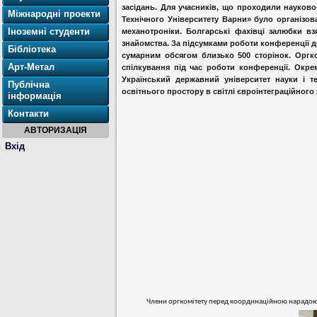
засідань.
Для учасників, що проходили науково-
Міжнародні проекти
Технічного Університету Варни» було організов
Іноземні студенти
механотроніки. Болгарські фахівці залюбки вз
знайомства.
За підсумками роботи конференції д
Бібліотека
сумарним обсягом близько 500 сторінок.
Оргк
Арт-Метал
спілкування під час роботи конференції. Окр
Український державний університет науки і т
Публічна
освітнього простору в світлі євроінтеграційного 
інформація
Контакти
АВТОРИЗАЦІЯ
Вхід
Члени оргкомітету перед координаційною нарадою щ