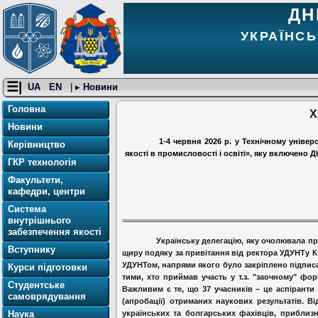
ДН
УКРАЇНСЬ
☰|
UA
EN
| ▸
Новини
Головна
X
Новини
1-4 червня 2026 р. у Технічному уніве
Керівництво
якості в промисловості і освіті», яку включено
ГКР технологія
Факультети,
кафедри, центри
Система
внутрішнього
забезпечення якості
Українську делегацію, яку очолювала п
Вступнику
щиру подяку за привітання від ректора УДУНТу К
УДУНТом, напрями якого було закріплено підписа
Курси підготовки
тими, хто приймав участь у т.з. "заочному" фор
Студентське
Важливим є те, що 37 учасників – це аспірант
самоврядування
(апробації) отриманих наукових результатів. 
Наука
українських та болгарських фахівців, приблизн