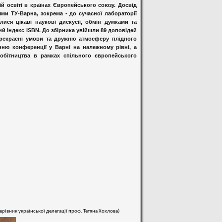
й освіті в країнах Європейського союзу. Досвід
ми ТУ-Варна, зокрема - до сучасної лабораторії
ися цікаві наукові дискусії, обмін думками та
й індекс ISBN. До збірника увійшли 89 доповідей
прекрасні умови та дружню атмосферу плідного
ню конференції у Варні на належному рівні, а
робітництва в рамках спільного європейського
івник української делегації проф. Тетяна Хохлова)