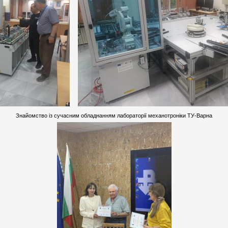
Знайомство із сучасним обладнанням лабораторії механотроніки ТУ-Варна