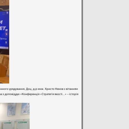
ронного урядування, Доц. д-р инж. Христо Ненов з вітанням
ва з доповіддю «Конференція «Стратегія якості…» – історія