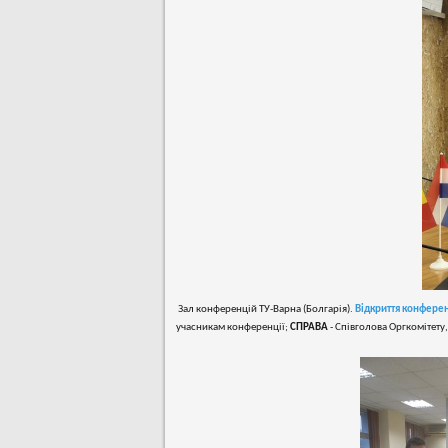
Зал конференцій ТУ-Варна (Болгарія).
Відкриття конферен
учасникам конференції;
С
ПРАВА
-
Співголова Оргкомітету,