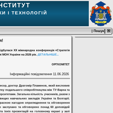
НСТИТУТ
И І ТЕХНОЛОГІЙ
| ※
| Пошук
я!
 відбулася ХХ міжнародна конференція «Стратегія
і МОН України на 2026 рік.
ДЕТАЛЬНІШЕ...
ОРГКОМІТЕТ
Інформаційні повідомлення
11.06.2026
фесор, доктор Драгомір Пламенов, який висловив
итку подальшого співробітництва між ТУ-Варна та
верситетами.
Загальна кількість учасників, разом з
 вищих навчальних закладів України та Болгарії.
рекрасною нагодою оприлюднення та обговорення
ло заслухано та обговорено понад 60 доповідей
а їхніх презентацій на головному екрані у залі