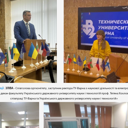
ції
.
ЗЛІВА
- Співголова оргкомітету, заступник ректора ТУ-Варна з наукової діяльності та елект
 декан факультету Українського державного університету науки і технологій проф. Тетяна Хохло
співпраці ТУ-Варна та Українського державного університету науки і технологій»