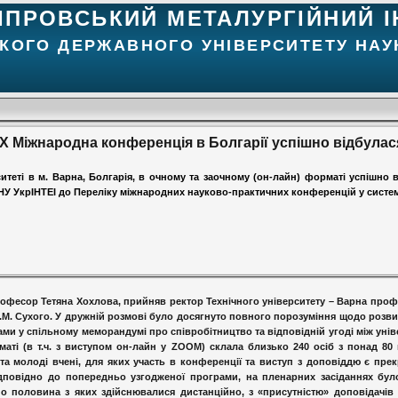
ІПРОВСЬКИЙ МЕТАЛУРГІЙНИЙ І
КОГО ДЕРЖАВНОГО УНІВЕРСИТЕТУ НАУК
X Міжнародна конференція в Болгарії успішно відбулас
рситеті в м. Варна, Болгарія, в очному та заочному (он-лайн) форматі успішно
 ДНУ УкрІНТЕІ до Переліку міжнародних науково-практичних конференцій у систем
рофесор Тетяна Хохлова, прийняв ректор Технічного університету – Варна про
.М. Сухого. У дружній розмові було досягнуто повного порозуміння щодо розв
ми у спільному меморандумі про співробітництво та відповідній угоді між уні
маті (в т.ч. з виступом он-лайн у ZOOM) склала близько 240 осіб з понад 80
и та молоді вчені, для яких участь в конференції та виступ з доповіддю є п
Відповідно до попередньо узгодженої програми, на пленарних засіданнях бу
о половина з яких здійснювалися дистанційно, з «присутністю» доповідачів т