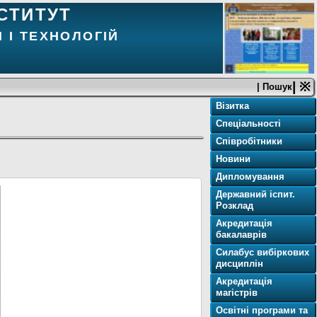
СТИТУТ
 І ТЕХНОЛОГІЙ
| ※
| Пошук
Візитка
Спеціальності
Співробітники
Новини
Дипломування
Державний іспит.
Розклад
Акредитація
бакалаврів
Силабус вибіркових
дисциплін
Акредитація
магістрів
Освітнi програми та