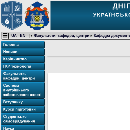
ДНІ
УКРАЇНСЬК
☰|
UA
EN
| ▸
Факультети, кафедри, центри
▸
Кафедра документо
Головна
Новини
Керівництво
ГКР технологія
Факультети,
кафедри, центри
Система
внутрішнього
забезпечення якості
Вступнику
Курси підготовки
Студентське
самоврядування
Наука