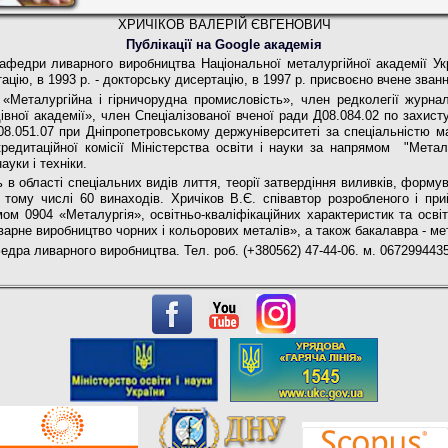
ХРИЧІКОВ ВАЛЕРІЙ ЄВГЕНОВИЧ
Публікації на Google академія
федри ливарного виробництва Національної металургійної академії Укр
тацію, в 1993 р. - докторську дисертацію, в 1997 р. присвоєно вчене зва
 «Металургійна і гірничорудна промисловість», член редколегії журналі
івної академії», член Спеціалізованої вченої ради Д08.084.02 по захист
08.051.07 при Дніпропетровському держуніверситеті за спеціальністю м
дитаційної комісії Міністерства освіти і науки за напрямом "Метал
ауки і техніки.
 в області спеціальних видів лиття, теорії затвердіння виливків, фор
 тому числі 60 винаходів. Хричіков В.Є. співавтор розробленого і при
ом 0904 «Металургія», освітньо-кваліфікаційних характеристик та осві
иварне виробництво чорних і кольорових металів», а також бакалавра - ме
федра ливарного виробництва. Тел. роб. (+380562) 47-44-06. м. 0672994435 . 