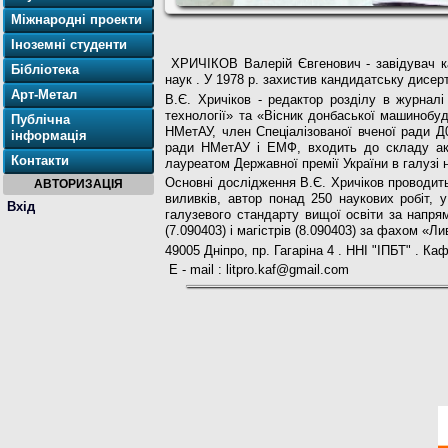
Міжнародні проекти
Іноземні студенти
ХРИЧІКОВ Валерій Євгенович - завідувач ка
Бібліотека
наук . У 1978 р. захистив кандидатську дисер
Арт-Метал
В.Є. Хричіков - редактор розділу в журналі
технології» та «Вісник донбаської машинобуд
Публічна
НМетАУ, член Спеціалізованої вченої ради Д
інформація
ради НМетАУ і ЕМФ, входить до складу акре
Контакти
лауреатом Державної премії України в галузі н
Основні дослідження В.Є. Хричіков проводить
АВТОРИЗАЦІЯ
виливків, автор понад 250 наукових робіт, у
Вхід
галузевого стандарту вищої освіти за напрям
(7.090403) і магістрів (8.090403) за фахом «Л
49005 Дніпро, пр. Гагаріна 4 . ННІ "ІПБТ" . Ка
E - mail :
litpro.kaf@gmail.com