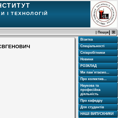
НСТИТУТ
И І ТЕХНОЛОГІЙ
| ※
| Пошук
Візитка
 ЄВГЕНОВИЧ
Спеціальності
Співробітники
Новини
РОЗКЛАД
Ми пам`ятаємо...
Про колектив...
Наукова та
професійна
діяльність
Про кафедру
Для студентів
НАШІ ВИПУСКНИКИ