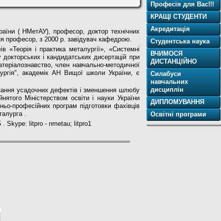
Професія для Вас!!!
КРАЩІ СТУДЕНТИ
Акредитація
аїни ( НМетАУ), професор, доктор технічних
ння професор, з 2000 р. завідувач кафедрою.
Студентська наука
в «Теорія і практика металургії», «Системні
ВЧИМОСЯ
у докторських і кандидатських дисертацій при
ДИСТАНЦІЙНО
атеріалознавство, член навчально-методичної
ургія", академік АН Вищої школи України,
є
Силабуси
навчальних
дисциплін
мування усадочних дефектів і зменшення шлюбу
йнятого Міністерством освіти і науки України
ДИПЛОМУВАННЯ
тньо-професійних програм підготовки фахівців
талурга .
Освітнi програми
Skype: litpro - nmetau; litpro1