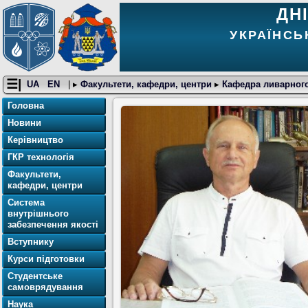
ДН
УКРАЇНСЬ
☰|
UA
EN
| ▸
Факультети, кафедри, центри
▸
Кафедра ливарног
Головна
Новини
Керівництво
ГКР технологія
Факультети,
кафедри, центри
Система
внутрішнього
забезпечення якості
Вступнику
Курси підготовки
Студентське
самоврядування
Наука