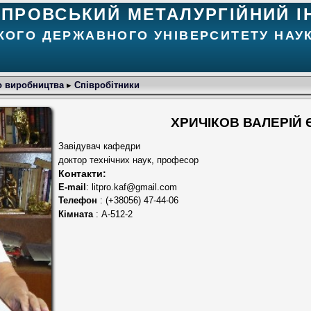
ІПРОВСЬКИЙ МЕТАЛУРГІЙНИЙ І
КОГО ДЕРЖАВНОГО УНІВЕРСИТЕТУ НАУК
о виробництва
▸
Співробітники
ХРИЧІКОВ ВАЛЕРІЙ
Завідувач кафедри
доктор технічних наук, професор
Контакти:
E-mail
: litpro.kaf@gmail.com
Телефон
: (+38056) 47-44-06
Кімната
: А-512-2