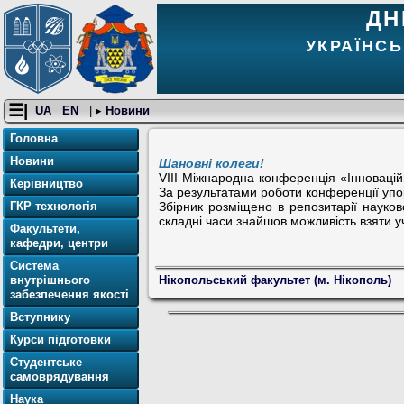
ДН
УКРАЇНСЬ
☰|
UA
EN
| ▸
Новини
Головна
Новини
Шановні колеги!
VІІІ Міжнародна конференція «Інноваційні
Керівництво
За результатами роботи конференції упор
Збірник розміщено в репозитарії науков
ГКР технологія
складні часи знайшов можливість взяти у
Факультети,
кафедри, центри
Система
внутрішнього
Нікопольський факультет (м. Нікополь)
забезпечення якості
Вступнику
Курси підготовки
Студентське
самоврядування
Наука