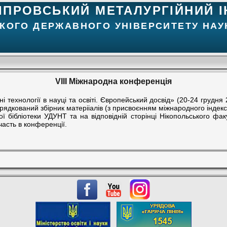
ІПРОВСЬКИЙ МЕТАЛУРГІЙНИЙ І
КОГО ДЕРЖАВНОГО УНІВЕРСИТЕТУ НАУК
VIII Міжнародна конференція
 технології в науці та освіті. Європейський досвід» (
20-24
грудня
ядкований збірник матерііалів (з присвоєнням міжнародного індекс
ої бібліотеки УДУНТ та на відповідній сторінці Нікопольського ф
часть в конференції.