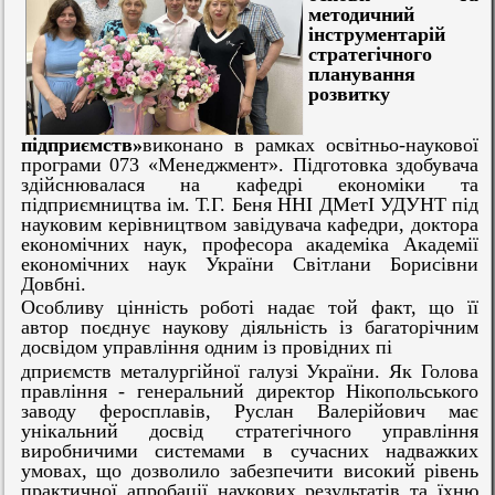
методичний
інструментарій
стратегічного
планування
розвитку
підприємств»
виконано в рамках освітньо-наукової
програми 073 «Менеджмент». Підготовка здобувача
здійснювалася на кафедрі економіки та
підприємництва ім. Т.Г. Беня ННІ ДМетІ УДУНТ під
науковим керівництвом завідувача кафедри, доктора
економічних наук, професора академіка Академії
економічних наук України Світлани Борисівни
Довбні.
Особливу цінність роботі надає той факт, що її
автор поєднує наукову діяльність із багаторічним
досвідом управління одним із провідних пі
дприємств металургійної галузі України. Як Голова
правління - генеральний директор Нікопольського
заводу феросплавів, Руслан Валерійович має
унікальний досвід стратегічного управління
виробничими системами в сучасних надважких
умовах, що дозволило забезпечити високий рівень
практичної апробації наукових результатів та їхню