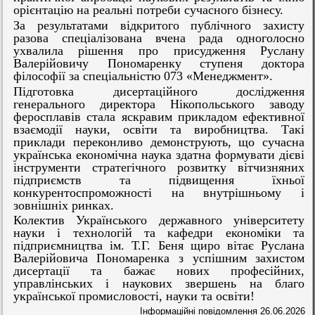
орієнтацію на реальні потреби сучасного бізнесу.
За результатами відкритого публічного захисту
разова спеціалізована вчена рада одноголосно
ухвалила рішення про присудження Руслану
Валерійовичу Пономаренку ступеня доктора
філософії за спеціальністю 073 «Менеджмент».
Підготовка дисертаційного дослідження
генерального директора Нікопольського заводу
феросплавів стала яскравим прикладом ефективної
взаємодії науки, освіти та виробництва. Такі
приклади переконливо демонструють, що сучасна
українська економічна наука здатна формувати дієві
інструменти стратегічного розвитку вітчизняних
підприємств та підвищення їхньої
конкурентоспроможності на внутрішньому і
зовнішніх ринках.
Колектив Українського державного університету
науки і технологій та кафедри економіки та
підприємництва ім. Т.Г. Беня щиро вітає Руслана
Валерійовича Пономаренка з успішним захистом
дисертації та бажає нових професійних,
управлінських і наукових звершень на благо
української промисловості, науки та освіти!
Інформаційні повідомлення
26.06.2026