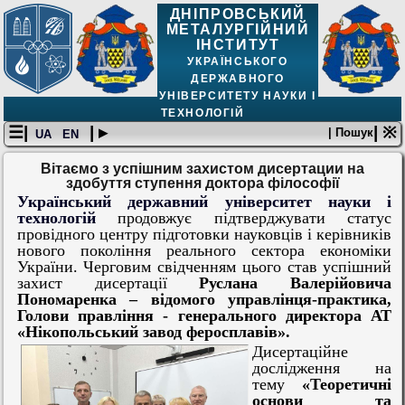
ДНІПРОВСЬКИЙ
МЕТАЛУРГІЙНИЙ
ІНСТИТУТ
УКРАЇНСЬКОГО
ДЕРЖАВНОГО
УНІВЕРСИТЕТУ НАУКИ І
ТЕХНОЛОГІЙ
☰|
| ▸
| ※
| Пошук
UA
EN
Вітаємо з успішним захистом дисертации на
здобуття ступення доктора філософії
Український державний університет науки і
технологій
продовжує підтверджувати статус
провідного центру підготовки науковців і керівників
нового покоління реального сектора економіки
України. Черговим свідченням цього став успішний
захист дисертації
Руслана Валерійовича
Пономаренка – відомого управлінця-практика,
Голови правління - генерального директора АТ
«Нікопольський завод феросплавів».
Дисертаційне
дослідження на
тему
«Теоретичні
основи та